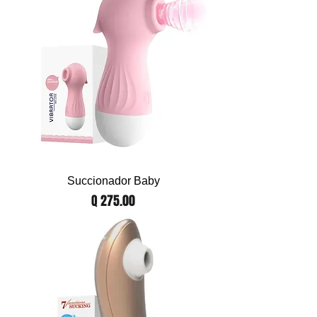
Succionador Baby
Precio
Q 275.00