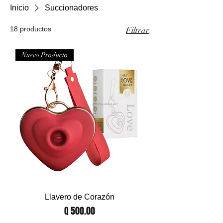
Inicio
Succionadores
18 productos
Filtrar
Nuevo Producto
Llavero de Corazón
Precio
Q 500.00