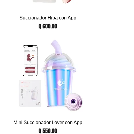
Succionador Hiba con App
Precio
Q 600.00
Mini Succionador Lover con App
Precio
Q 550.00