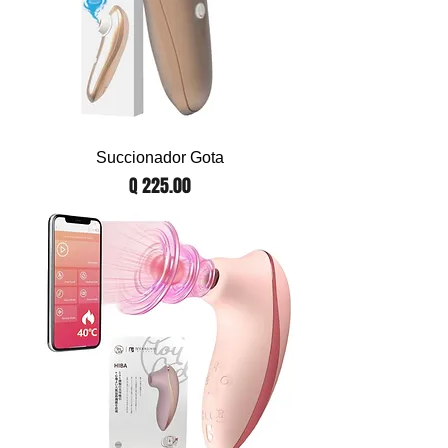
Succionador Gota
Precio
Q 225.00