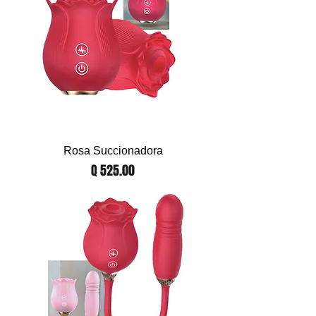
Rosa Succionadora
Precio
Q 525.00