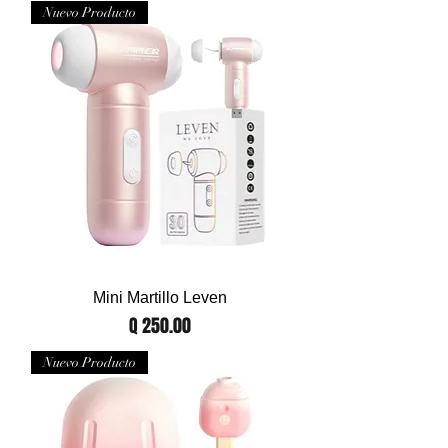
Nuevo Producto
Mini Martillo Leven
Precio
Q 250.00
Nuevo Producto