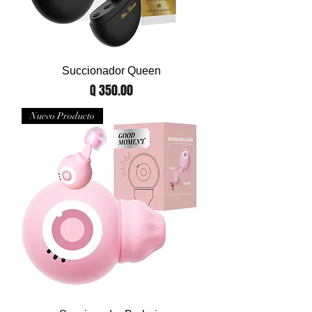
Succionador Queen
Precio
Q 350.00
Nuevo Producto